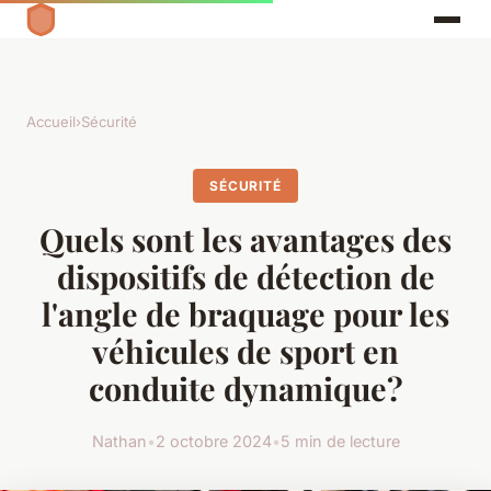
Accueil
›
Sécurité
SÉCURITÉ
Quels sont les avantages des
dispositifs de détection de
l'angle de braquage pour les
véhicules de sport en
conduite dynamique?
Nathan
•
2 octobre 2024
•
5 min de lecture