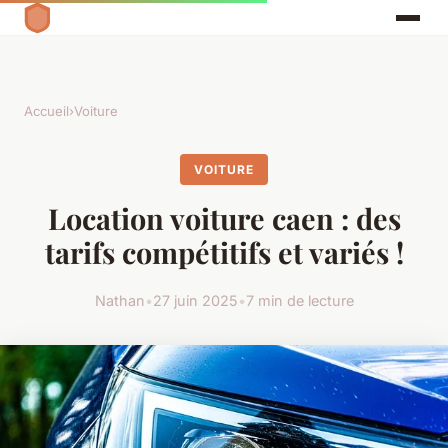
Accueil
›
Voiture
VOITURE
Location voiture caen : des
tarifs compétitifs et variés !
Nathan
•
27 juin 2025
•
7 min de lecture