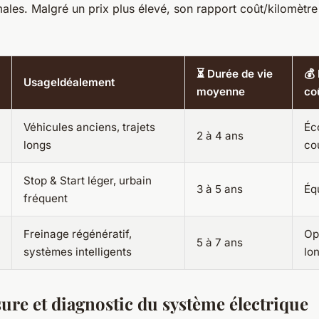
ales. Malgré un prix plus élevé, son rapport coût/kilomètre
⏳ Durée de vie
💰
UsageIdéalement
moyenne
co
Véhicules anciens, trajets
Éc
2 à 4 ans
longs
co
Stop & Start léger, urbain
3 à 5 ans
Équ
fréquent
Freinage régénératif,
Op
5 à 7 ans
systèmes intelligents
lo
sure et diagnostic du système électrique