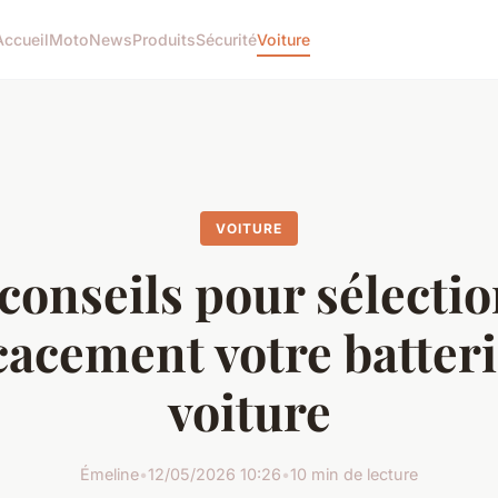
Accueil
Moto
News
Produits
Sécurité
Voiture
VOITURE
conseils pour sélecti
cacement votre batter
voiture
Émeline
•
12/05/2026 10:26
•
10 min de lecture