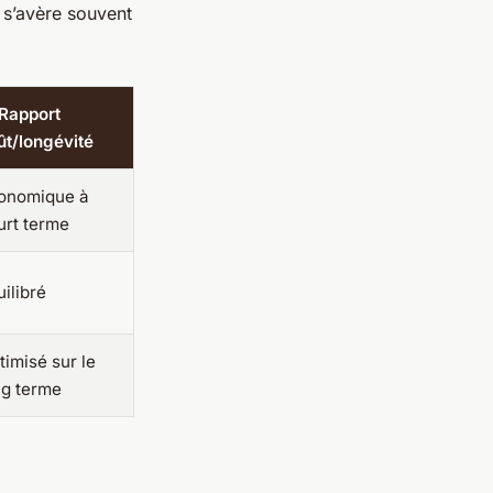
 s’avère souvent
 Rapport
ût/longévité
onomique à
urt terme
ilibré
timisé sur le
ng terme