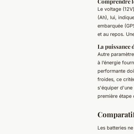
Comprendre le
Le voltage (12V
(Ah), lui, indiq
embarquée (GPS,
et au repos. Une
La puissance 
Autre paramètre
à l’énergie four
performante doit
froides, ce crit
s'équiper d'une
première étape d
Comparatif
Les batteries ne