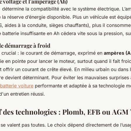
 voltage et l'ampérage (Ah)
) détermine la compatibilité avec le système électrique. L’
ue la réserve d’énergie disponible. Plus un véhicule est équip
 aides à la conduite, sièges chauffants), plus il consomm
 batterie insuffisante en Ah cédera vite sous la pression, sur
de démarrage à froid
 crucial : le courant de démarrage, exprimé en
ampères (A
nie en pointe pour lancer le moteur, surtout quand il fait froi
 offrir un courant de crête élevé. En milieu urbain ou dans 
ère devient déterminant. Pour éviter les mauvaises surprises 
batterie voiture
performante et adaptée à sa technologie mo
'un entretien réussi.
 des technologies : Plomb, EFB ou AGM 
 se valent pas toutes. Le choix dépend directement de l’usa