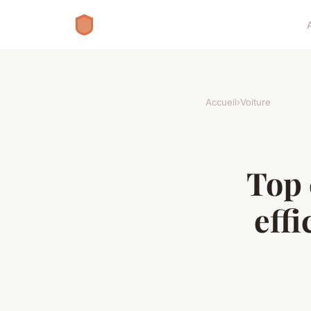
Accueil
›
Voiture
Top 
effi