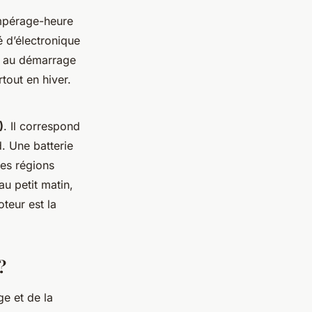
ampérage-heure
é d’électronique
e au démarrage
tout en hiver.
)
. Il correspond
d. Une batterie
les régions
au petit matin,
teur est la
?
ge et de la