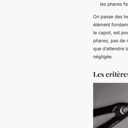
les phares fa
On passe des heu
élément fondame
le capot, est po
phares, pas de m
que d’attendre 
négligée.
Les critèr