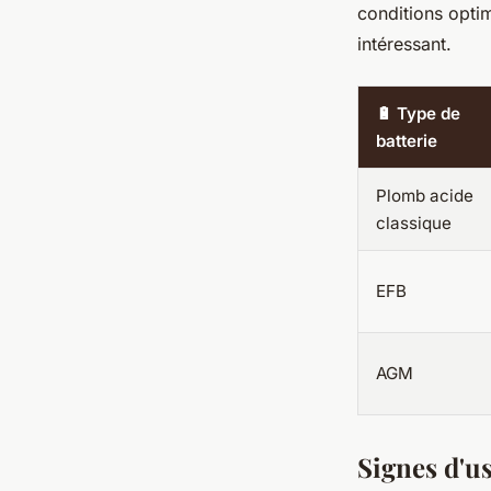
conditions optim
intéressant.
🔋 Type de
batterie
Plomb acide
classique
EFB
AGM
Signes d'u