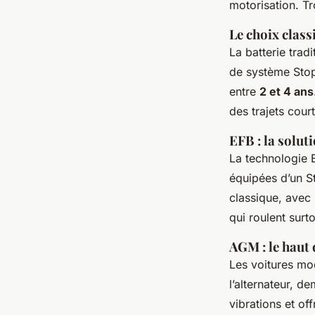
motorisation. Tr
Le choix clas
La batterie trad
de système Stop 
entre
2 et 4 ans
des trajets court
EFB : la solut
La technologie 
équipées d’un St
classique, avec
qui roulent surto
AGM : le hau
Les voitures mod
l’alternateur, d
vibrations et of