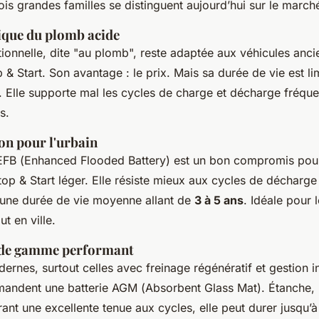
ois grandes familles se distinguent aujourd’hui sur le march
sique du plomb acide
itionnelle, dite "au plomb", reste adaptée aux véhicules an
& Start. Son avantage : le prix. Mais sa durée de vie est li
. Elle supporte mal les cycles de charge et décharge fréque
s.
ion pour l'urbain
EFB (
Enhanced Flooded Battery
) est un bon compromis pour
op & Start léger. Elle résiste mieux aux cycles de décharg
 une durée de vie moyenne allant de
3 à 5 ans
. Idéale pour 
ut en ville.
t de gamme performant
ernes, surtout celles avec freinage régénératif et gestion in
emandent une batterie AGM (
Absorbent Glass Mat
). Étanche,
frant une excellente tenue aux cycles, elle peut durer jusqu’