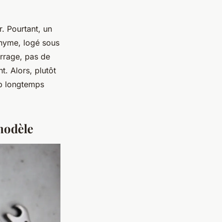
r. Pourtant, un
onyme, logé sous
arrage, pas de
. Alors, plutôt
op longtemps
modèle