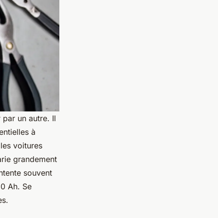
par un autre. Il
ntielles à
les voitures
varie grandement
ontente souvent
80 Ah. Se
es.