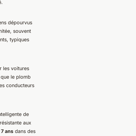
é.
ciens dépourvus
mitée, souvent
nts, typiques
 les voitures
e que le plomb
les conducteurs
telligente de
 résistante aux
à
7 ans
dans des